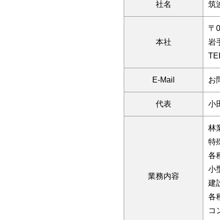
社名
筑
〒0
本社
岩
TE
E-Mail
お
代表
小
林
特
各
小
業務内容
建
各
コ