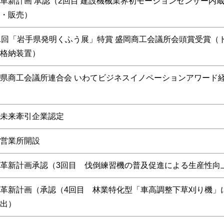
革新計画 承認（2回目 建設機械業界初モーションセンサー内
・販売）
1回「岩手県発明くふう展」特賞 盛岡商工会議所会頭賞受賞（
格納装置）
県商工会議所連合会 いわてビジネスイノペーションアワード経
未来牽引企業認定
営業所開設
革新計画承認（3回目 伐倒練習機の普及促進による生産性向
革新計画（承認（4回目 林業特化型「車高調整下草刈り機」
出）