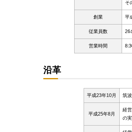
そ
創業
平
従業員数
26
営業時間
8:
沿革
平成23年10月
筑波
経営
平成25年8月
の実