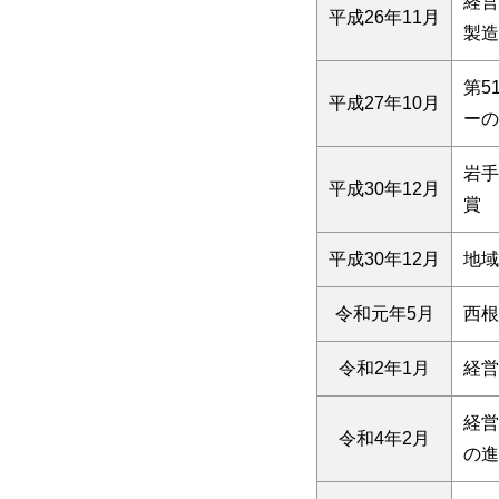
経営
平成26年11月
製造
第5
平成27年10月
ーの
岩手
平成30年12月
賞
平成30年12月
地域
令和元年5月
西根
令和2年1月
経営
経営
令和4年2月
の進