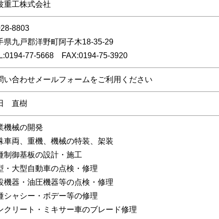
波重工株式会社
28-8803
手県九戸郡洋野町阿子木18-35-29
L:0194-77-5668 FAX:0194-75-3920
問い合わせメールフォーム
をご利用ください
田 直樹
業機械の開発
殊車両、重機、機械の特装、架装
種制御基板の設計・施工
型・大型自動車の点検・修理
設機器・油圧機器等の点検・修理
種シャシー・ボデー等の修理
ンクリート・ミキサー車のブレード修理